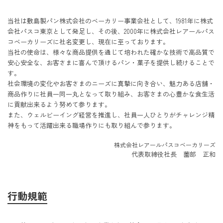
当社は敷島製パン株式会社のベーカリー事業会社として、1981年に株式
会社パスコ東京として発足し、その後、2000年に株式会社レアールパス
コベーカリーズに社名変更し、現在に至っております。
当社の使命は、様々な商品提供を通じて培われた確かな技術で高品質で
安心安全な、お客さまに喜んで頂けるパン・菓子を提供し続けることで
す。
社会環境の変化やお客さまのニーズに真摯に向き合い、魅力ある店舗・
商品作りに社員一同一丸となって取り組み、お客さまの心豊かな食生活
に貢献出来るよう努めて参ります。
また、ウェルビーイング経営を推進し、社員一人ひとりがチャレンジ精
神をもって活躍出来る職場作りにも取り組んで参ります。
株式会社レアールパスコベーカリーズ
代表取締役社長 薗部 正和
行動規範