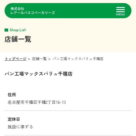
MENU
Shop List
企業情報
店舗一覧
事業紹介
トップページ
店舗一覧
パン工場マックスバリュ千種店
店舗一覧
パン工場マックスバリュ千種店
採用情報
住所
お問い合わせ
名古屋市千種区千種2丁目16-13
定休日
施設に準ずる