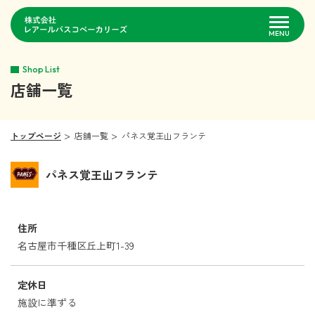
MENU
Shop List
企業情報
店舗一覧
事業紹介
トップページ
店舗一覧
パネス覚王山フランテ
店舗一覧
パネス覚王山フランテ
採用情報
住所
お問い合わせ
名古屋市千種区丘上町1-39
定休日
施設に準ずる